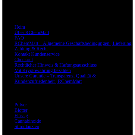
Produktqualität und den hervorragenden Kundenservice.
Quicklinks
Heim
Über RChemMart
FAQ
RChemMart – Allgemeine Geschäftsbedingungen | Lieferung,
Zahlung & Recht
Kontakt Kundenservice
Checkout
Rechtlicher Hinweis & Haftungsausschluss
Mit Kryptowährung bezahlen
Unsere Garantie – Transparenz, Qualität &
Kundenzufriedenheit | RChemMart
Nützliche Links
Pulver
Blotter
Flüssig
Cannabinoide
Stimulanzien