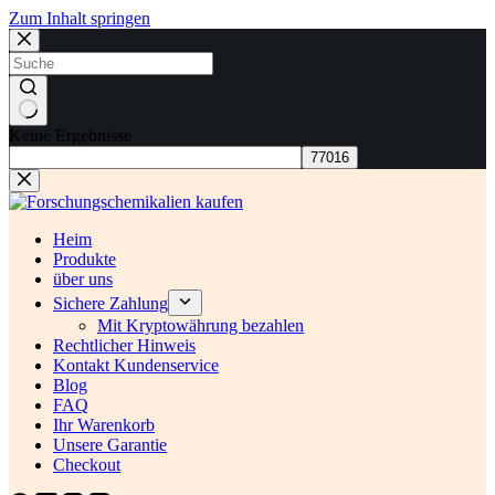
Zum Inhalt springen
Keine Ergebnisse
Heim
Produkte
über uns
Sichere Zahlung
Mit Kryptowährung bezahlen
Rechtlicher Hinweis
Kontakt Kundenservice
Blog
FAQ
Ihr Warenkorb
Unsere Garantie
Checkout