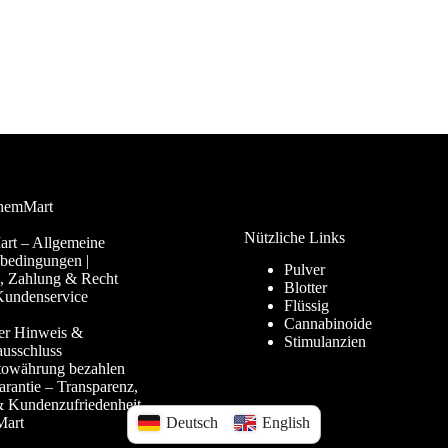
hemMart
Nützliche Links
t – Allgemeine
bedingungen |
Pulver
g, Zahlung & Recht
Blotter
Kundenservice
Flüssig
Cannabinoide
her Hinweis &
Stimulanzien
usschluss
towährung bezahlen
rantie – Transparenz,
& Kundenzufriedenheit
Deutsch
English
Mart