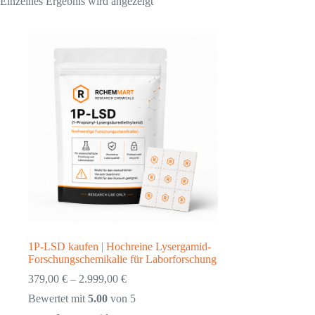
Einzelnes Ergebnis wird angezeigt
1P-LSD kaufen | Hochreine Lysergamid-
Forschungschemikalie für Laborforschung
Preisspanne:
379,00
€
–
2.999,00
€
379,00 €
Bewertet mit
5.00
von 5
bis