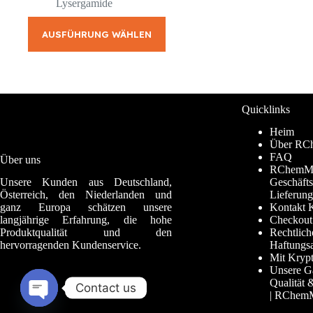
2.999,00 €
Lysergamide
Dieses
Produkt
AUSFÜHRUNG WÄHLEN
weist
mehrere
Varianten
auf.
Die
Quicklinks
Optionen
können
Heim
auf
Über RC
der
FAQ
Über uns
Produktseite
RChemMar
gewählt
Unsere Kunden aus Deutschland,
Geschäfts
werden
Österreich, den Niederlanden und
Lieferun
ganz Europa schätzen unsere
Kontakt 
langjährige Erfahrung, die hohe
Checkout
Produktqualität und den
Rechtlic
hervorragenden Kundenservice.
Haftungsa
Mit Kryp
Unsere Ga
Qualität 
Contact us
| RChem