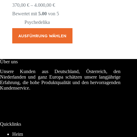
Preisspanne:
370,00
€
–
4.000,00
€
370,00 €
Bewertet mit
5.00
von 5
bis
4.000,00 €
Psychedelika
Dieses
Produkt
AUSFÜHRUNG WÄHLEN
weist
mehrere
Varianten
auf.
Über uns
Die
Optionen
Unsere Kunden aus Deutschland, Österreich, den
können
Niederlanden und ganz Europa schätzen unsere langjährige
auf
Erfahrung, die hohe Produktqualität und den hervorragenden
der
Kundenservice.
Produktseite
gewählt
werden
Quicklinks
Heim