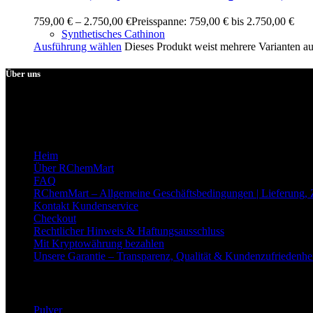
759,00
€
–
2.750,00
€
Preisspanne: 759,00 € bis 2.750,00 €
Synthetisches Cathinon
Ausführung wählen
Dieses Produkt weist mehrere Varianten a
Über uns
Unsere Kunden aus Deutschland, Österreich, den Niederlanden und g
Quicklinks
Heim
Über RChemMart
FAQ
RChemMart – Allgemeine Geschäftsbedingungen | Lieferung,
Kontakt Kundenservice
Checkout
Rechtlicher Hinweis & Haftungsausschluss
Mit Kryptowährung bezahlen
Unsere Garantie – Transparenz, Qualität & Kundenzufriedenh
Nützliche Links
Pulver