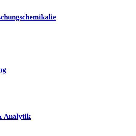
schungschemikalie
ng
& Analytik