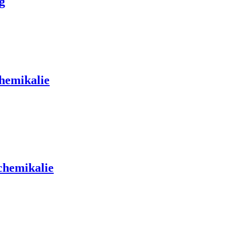
g
hemikalie
chemikalie