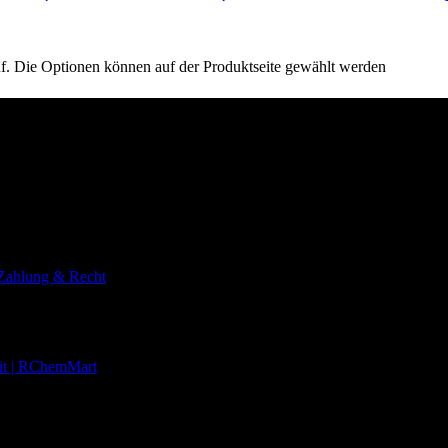
uf. Die Optionen können auf der Produktseite gewählt werden
anz Europa schätzen unsere langjährige Erfahrung, die hohe Produktqu
 Zahlung & Recht
eit | RChemMart